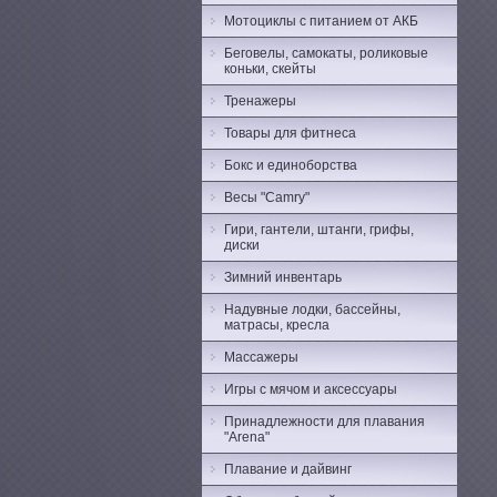
Мотоциклы с питанием от АКБ
Беговелы, самокаты, роликовые
коньки, скейты
Тренажеры
Товары для фитнеса
Бокс и единоборства
Весы "Camry"
Гири, гантели, штанги, грифы,
диски
Зимний инвентарь
Надувные лодки, бассейны,
матрасы, кресла
Массажеры
Игры с мячом и аксессуары
Принадлежности для плавания
"Arena"
Плавание и дайвинг