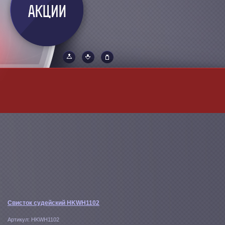
Свисток судейский HKWH1102
Артикул:
HKWH1102