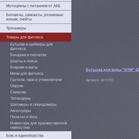
Мотоциклы с питанием от АКБ
Беговелы, самокаты, роликовые
коньки, скейты
Тренажеры
Товары для фитнеса
Бутылки и шейкеры для
фитнеса
Бандажи и перчатки
Шорты и пояса
Коврики и маты
Бутылка для воды "GYM" 4
Мячи для фитнеса
Гантели, гири и утяжелители
Артикул:
4071797
Обручи
Скакалки
Эспандеры
Шагомеры и секундомеры
Аксессуары
Пилатес и йога
Инвентарь для художественной
гимнастики
Бокс и единоборства