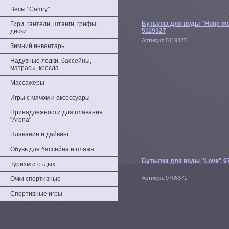
Весы "Camry"
Бутылка для воды "Huge m
Гири, гантели, штанги, грифы,
5119327
диски
Артикул:
5119327
Зимний инвентарь
Надувные лодки, бассейны,
матрасы, кресла
Массажеры
Игры с мячом и аксессуары
Принадлежности для плавания
"Arena"
Плавание и дайвинг
Обувь для бассейна и пляжа
Бутылка для воды "Love" 9
Туризм и отдых
Артикул:
9705371
Очки спортивные
Спортивные игры