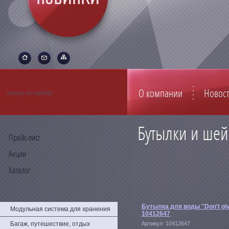
О компании
Новос
Бутылки и шей
Прайс-лист
Акции
Каталог
Бутылка для воды "Don't gi
Модульная система для хранения
10412647
Багаж, путешествие, отдых
Артикул:
10412647