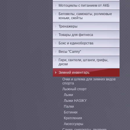
Мотоциклы с питанием от АКБ
Беговелы, самокаты, роликовые
коньки, скейты
Тренажеры
Товары для фитнеса
Бокс и единоборства
Весы "Camry"
Гири, гантели, штанги, грифы,
диски
Зимний инвентарь
Очки и шлема для зимних видов
спорта
Лыжный спорт
Лыжи
Лыжи HASIKY
Палки
Ботинки
Крепления
Аксессуары
Санки, снегокаты, ледянки,