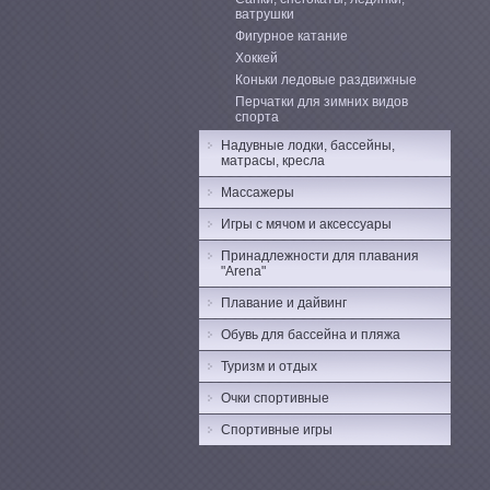
ватрушки
Фигурное катание
Хоккей
Коньки ледовые раздвижные
Перчатки для зимних видов
спорта
Надувные лодки, бассейны,
матрасы, кресла
Массажеры
Игры с мячом и аксессуары
Принадлежности для плавания
"Arena"
Плавание и дайвинг
Обувь для бассейна и пляжа
Туризм и отдых
Очки спортивные
Спортивные игры