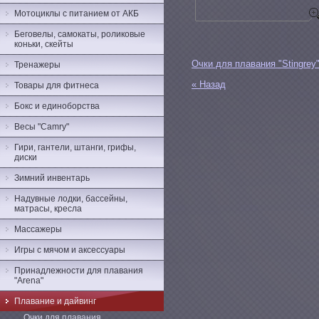
Мотоциклы с питанием от АКБ
Беговелы, самокаты, роликовые
коньки, скейты
Очки для плавания "Stingrey
Тренажеры
« Назад
Товары для фитнеса
Бокс и единоборства
Весы "Camry"
Гири, гантели, штанги, грифы,
диски
Зимний инвентарь
Надувные лодки, бассейны,
матрасы, кресла
Массажеры
Игры с мячом и аксессуары
Принадлежности для плавания
"Arena"
Плавание и дайвинг
Очки для плавания