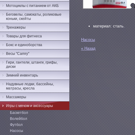
Мотоциклы с питанием от АКБ
Беговелы, самокаты, роликовые
коньки, скейты
материал: сталь.
Тренажеры
Товары для фитнеса
Насосы
Бокс и единоборства
« Назад
Весы "Camry"
Гири, гантели, штанги, грифы,
диски
Зимний инвентарь
Надувные лодки, бассейны,
матрасы, кресла
Массажеры
Игры с мячом и аксессуары
Баскетбол
Волейбол
Футбол
Насосы