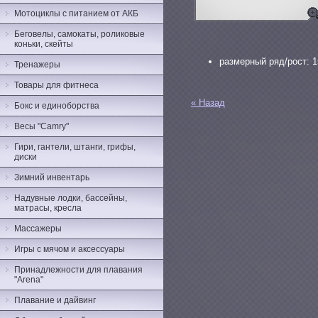
Мотоциклы с питанием от АКБ
Беговелы, самокаты, роликовые
коньки, скейты
размерный ряд/рост: 15
Тренажеры
Товары для фитнеса
« Назад
Бокс и единоборства
Весы "Camry"
Гири, гантели, штанги, грифы,
диски
Зимний инвентарь
Надувные лодки, бассейны,
матрасы, кресла
Массажеры
Игры с мячом и аксессуары
Принадлежности для плавания
"Arena"
Плавание и дайвинг