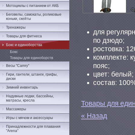
Мотоциклы с питанием от АКБ
Беговелы, самокаты, роликовые
коньки, скейты
Тренажеры
для регуляр
Товары для фитнеса
по дзюдо;
Бокс и единоборства
ростовка: 12
Бокс
комплекте: к
Товары для единоборств
пояс;
Весы "Camry"
цвет: белый;
Гири, гантели, штанги, грифы,
диски
состав: 100%
Зимний инвентарь
Надувные лодки, бассейны,
матрасы, кресла
Товары для еди
Массажеры
« Назад
Игры с мячом и аксессуары
Принадлежности для плавания
"Arena"