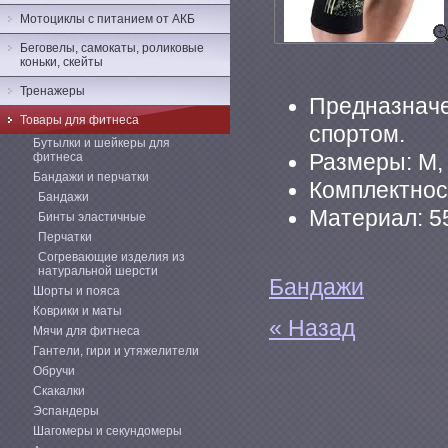
Мотоциклы с питанием от АКБ
Беговелы, самокаты, роликовые
коньки, скейты
Тренажеры
Предназначе
Товары для фитнеса
спортом.
Бутылки и шейкеры для
фитнеса
Размеры: M, 
Бандажи и перчатки
Комплектност
Бандажи
Материал: 5
Бинты эластичные
Перчатки
Согревающие изделия из
натуральной шерсти
Бандажи
Шорты и пояса
Коврики и маты
« Назад
Мячи для фитнеса
Гантели, гири и утяжелители
Обручи
Скакалки
Эспандеры
Шагомеры и секундомеры