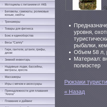
Мотоциклы с питанием от АКБ
Беговелы, самокаты, роликовые
коньки, скейты
Тренажеры
Предназначе
Товары для фитнеса
уровня, охот
Бокс и единоборства
туристическ
Весы "Camry"
рыбалки, кем
Гири, гантели, штанги, грифы,
Объем 58 л, р
диски
Материал: в
Зимний инвентарь
полиэстер
Надувные лодки, бассейны,
матрасы, кресла
Массажеры
Рюкзаки турист
Игры с мячом и аксессуары
« Назад
Принадлежности для плавания
"Arena"
Плавание и дайвинг