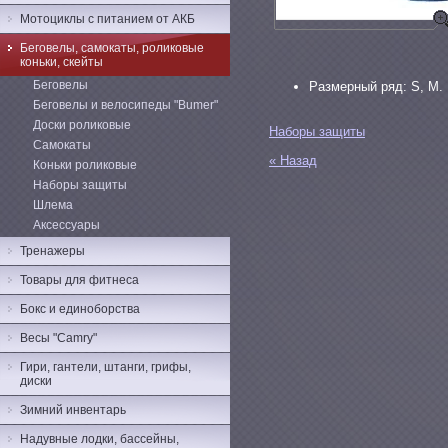
Мотоциклы с питанием от АКБ
Беговелы, самокаты, роликовые
коньки, скейты
Беговелы
Размерный ряд: S, M.
Беговелы и велосипеды "Bumer"
Доски роликовые
Наборы защиты
Самокаты
« Назад
Коньки роликовые
Наборы защиты
Шлема
Аксессуары
Тренажеры
Товары для фитнеса
Бокс и единоборства
Весы "Camry"
Гири, гантели, штанги, грифы,
диски
Зимний инвентарь
Надувные лодки, бассейны,