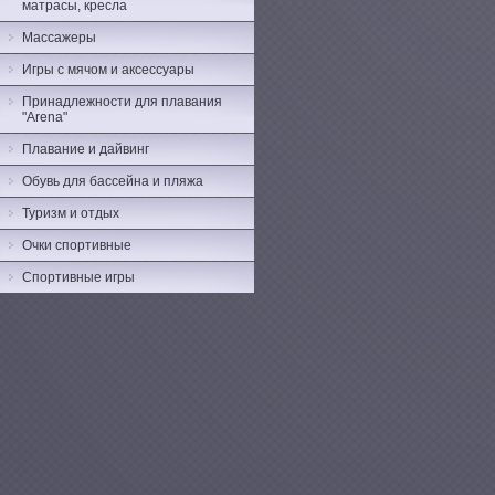
матрасы, кресла
Массажеры
Игры с мячом и аксессуары
Принадлежности для плавания
"Arena"
Плавание и дайвинг
Обувь для бассейна и пляжа
Туризм и отдых
Очки спортивные
Спортивные игры